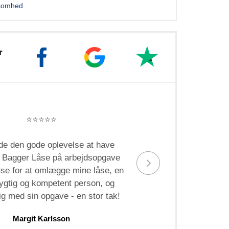
ksomhed
r
⭐️⭐️⭐️⭐️⭐️
de den gode oplevelse at have
Bedste 
 Bagger Låse på arbejdsopgave
øse for at omlægge mine låse, en
dygtig og kompetent person, og
g med sin opgave - en stor tak!
Margit Karlsson