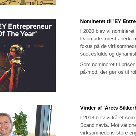
Nomineret til 'EY Entr
I 2020 blev vi nomineret
Danmarks mest anerkend
fokus på de virksomhede
succesfulde og dynamis
Som nomineret til prisen
på-mod, der gør os til ro
Vinder af 'Årets Sikke
I 2018 blev vi kåret so
Scandinavia. Motivation
virksomhedens store eng