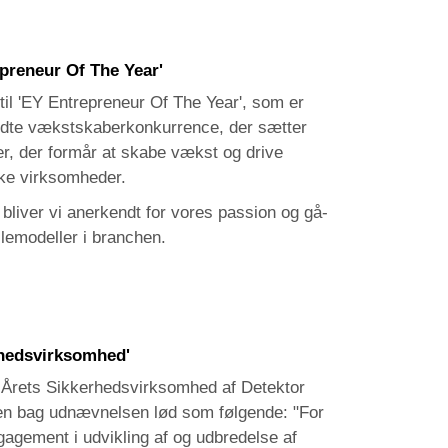
epreneur Of The Year'
 til 'EY Entrepreneur Of The Year', som er
te vækstskaberkonkurrence, der sætter
r, der formår at skabe vækst og drive
ke virksomheder.
 bliver vi anerkendt for vores passion og gå-
llemodeller i branchen.
rhedsvirksomhed'
m Årets Sikkerhedsvirksomhed af Detektor
en bag udnævnelsen lød som følgende: "For
agement i udvikling af og udbredelse af