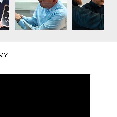
Next
EMY