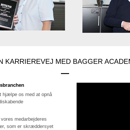
Next
Previ
ous
N KARRIEREVEJ MED BAGGER ACAD
ngsbranchen
 at hjælpe os med at opnå
diskabende
e vores medarbejderes
er, som er skræddersyet